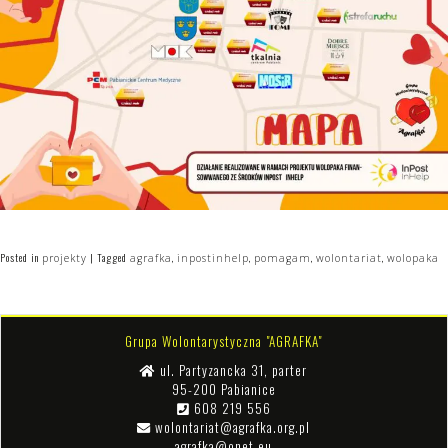
Posted in
|
Tagged
,
,
,
,
projekty
agrafka
inpostinhelp
pomagam
wolontariat
wolopaka
Grupa Wolontarystyczna "AGRAFKA"
ul. Partyzancka 31, parter
95-200 Pabianice
608 219 556
wolontariat@agrafka.org.pl
agrafka@onet.eu